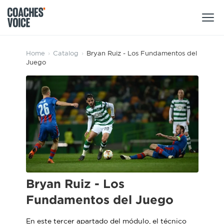
Products
Home
›
Catalog
›
Bryan Ruiz - Los Fundamentos del
Juego
Learning Hub (For Individuals)
Users
Learning Hub (For Clubs)
Coaches
Tours
Login
Clubs
Sports Session Planner
CV Academy
Leagues & Associations
Specialist Courses
Sign Up
Learning Hub
Bryan Ruiz - Los
CV Academy
Fundamentos del Juego
Sport Session Planner
Club enquiries
Learning Hub
Specialist Courses
En este tercer apartado del módulo, el técnico