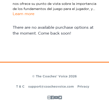
nos ofrece su punto de vista sobre la importancia
Sport Session Planner
LANGUAGE
de los fundamentos del juego para el jugador, y
Learn more
cómo estos pueden ayudar al futbolista a mejorar
Specialist Courses
English
Español
su comprensión del juego.
There are no available purchase options at
the moment. Come back soon!
© The Coaches' Voice 2026
T & C
support@coachesvoice.com
Privacy